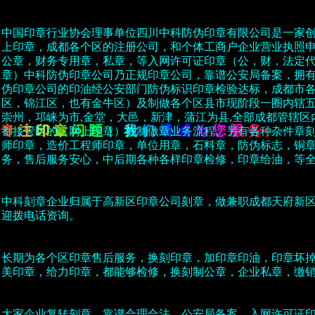
中国印章行业协会理事单位四川中科防伪印章有限公司是一家
上印章，成都各个区的注册公司，和个体工商户企业营业执照申
公章，财务专用章，私章，等入网许可证印章（公，财，法定
章）中科防伪印章公司乃正规印章公司，靠谱公安局备案，拥
伪印章公司的印油经公安部门防伪标识印章检验达标，成都市
区，锦江区，也有金牛区）及制做各个区县市现阶段一圈内辖五市
崇州，邛崃为市,金堂，大邑，新津，蒲江为县,全部成都管辖区
都接管区的（网上印章）刻制做章业务流程。另有各种杂件章
师印章，造价工程师印章，单位用章，石料章，防伪标志，铜
务，售后服务安心，中后期各种各样印章检修，印章给油，等
中科刻章企业归属于高新区印章公司刻章，做兼职成都天府新
迎拨电话资询。
长期为各个区印章售后服务，换刻印章，加印章印油，印章坏
美印章，给力印章，都能够检修，换刻制公章，企业私章，缴
大家企业复转刻章，靠谱合理合法，公安局备案，入网许可证